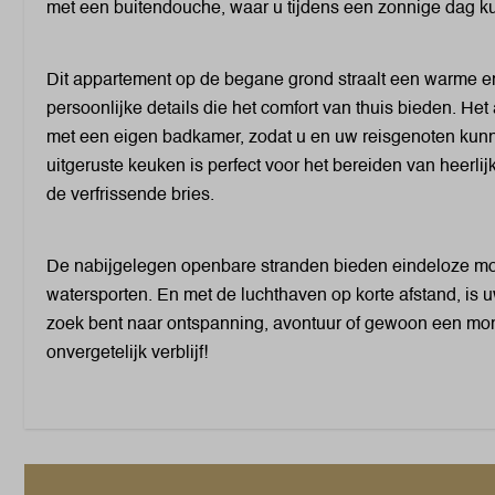
met een buitendouche, waar u tijdens een zonnige dag kun
Dit appartement op de begane grond straalt een warme en 
persoonlijke details die het comfort van thuis bieden. He
met een eigen badkamer, zodat u en uw reisgenoten kunn
uitgeruste keuken is perfect voor het bereiden van heerlijk
de verfrissende bries.
Buiten
De nabijgelegen openbare stranden bieden eindeloze 
watersporten. En met de luchthaven op korte afstand, is u
Tuinmeubels
zoek bent naar ontspanning, avontuur of gewoon een momen
Ligstoelen
onvergetelijk verblijf!
Buitendouche
Terras: Overdekt
Parkeerplaats: 1
Wassen en drogen