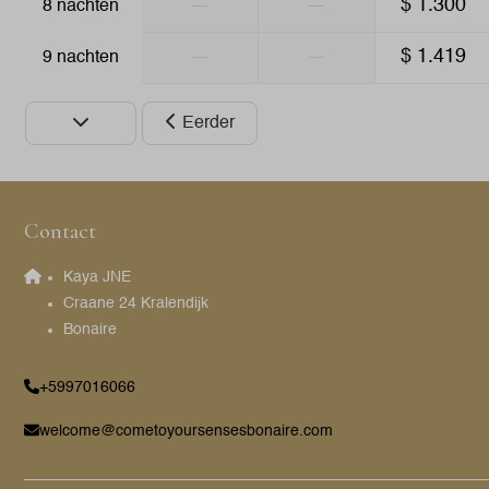
—
—
$ 1.300
8 nachten
—
—
$ 1.419
9 nachten
Eerder
Contact
Kaya JNE
Craane 24 Kralendijk
Bonaire
+5997016066
welcome@cometoyoursensesbonaire.com