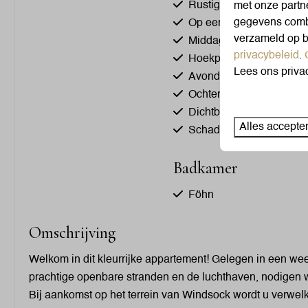
Rustige ligging
met onze partn
gegevens combi
Op een resort
verzameld op b
Middagzon
privacybeleid
.
Hoekplaats
Lees ons priva
Avondzon
Ochtendzon
Dichtbij het zwembad
Alles accepte
Schaduw
Badkamer
Föhn
Douche
Omschrijving
Toilet
Handdoeken
Welkom in dit kleurrijke appartement! Gelegen in een wee
Wastafel: 3
prachtige openbare stranden en de luchthaven, nodigen w
Bij aankomst op het terrein van Windsock wordt u verw