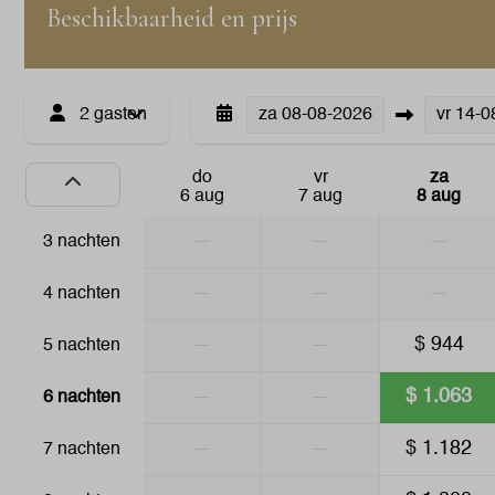
Beschikbaarheid en prijs
Droogrek
Veiligheid
2 gasten
za
08-08-2026
vr
14-0
Brandblusser
Kluis
do
vr
za
6 aug
7 aug
8 aug
Familie/Kinderen
—
—
—
3 nachten
Babybedje
Kinderstoel
—
—
—
4 nachten
—
—
$ 944
5 nachten
—
—
$ 1.063
6 nachten
—
—
$ 1.182
7 nachten