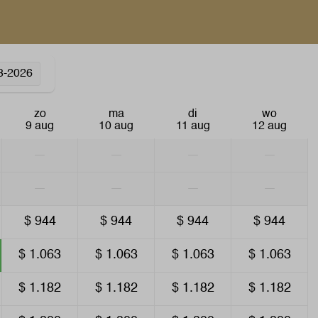
Airconditioning
Entertainment
8-2026
Smart TV
Wifi
zo
ma
di
wo
9 aug
10 aug
11 aug
12 aug
—
—
—
—
—
—
—
—
$ 944
$ 944
$ 944
$ 944
$ 1.063
$ 1.063
$ 1.063
$ 1.063
$ 1.182
$ 1.182
$ 1.182
$ 1.182