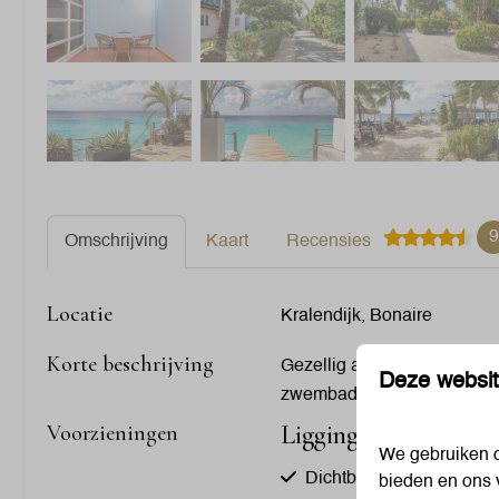
9
Omschrijving
Kaart
Recensies
Locatie
Kralendijk, Bonaire
Korte beschrijving
Gezellig appartement met t
Deze websit
zwembad
Ligging
Voorzieningen
We gebruiken c
Dichtbij het strand
bieden en ons 