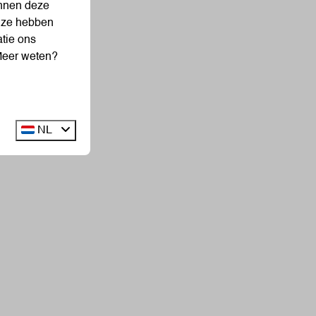
unnen deze
e ze hebben
tie ons
 Meer weten?
NL