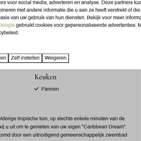
Kledingkast
ers voor social media, adverteren en analyse. Deze partners k
neren met andere informatie die u aan ze heeft verstrekt of di
Kledinghangers: 15
asis van uw gebruik van hun diensten. Bekijk voor meer informa
Kingsize bed: 2
Google
gebruikt cookies voor gepersonaliseerde advertenties.
cybeleid.
Toon meer ↓
ren
Zelf instellen
Weigeren
Keuken
Pannen
Bestek
Eettafel
Borden
lderige tropische tuin, op slechts enkele minuten van de
Vaatwasser
ij u uit om te genieten van uw eigen "Caribbean Dream".
Drinkglazen
elkomd door een uitnodigend gemeenschappelijk zwembad
Vriezer