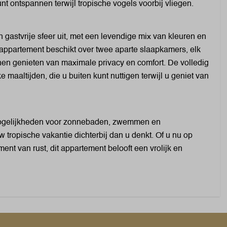
t ontspannen terwijl tropische vogels voorbij vliegen.
Broodrooster
Koffiecupmachine: Nespresso
Gasfornuis: 4-pits
gastvrije sfeer uit, met een levendige mix van kleuren en
Waterkoker: Elektrische waterkoker
t appartement beschikt over twee aparte slaapkamers, elk
Magnetron: Combimagnetron
en genieten van maximale privacy en comfort. De volledig
Oven: Heteluchtoven
e maaltijden, die u buiten kunt nuttigen terwijl u geniet van
Koelkast: Zonder vriesvak
Wellness
mogelijkheden voor zonnebaden, zwemmen en
w tropische vakantie dichterbij dan u denkt. Of u nu op
Buitenzwembad
t van rust, dit appartement belooft een vrolijk en
Verwarming & Verkoeling